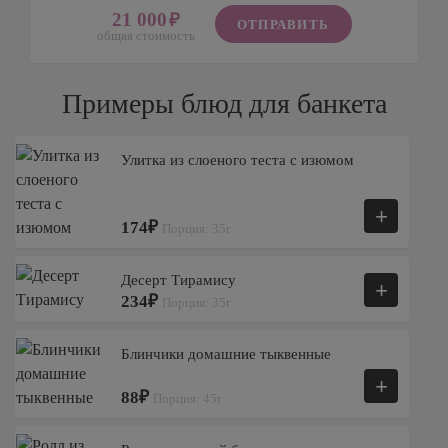
21 000
ОТПРАВИТЬ
общая стоимость
Примеры блюд для банкета
Улитка из слоеного теста с изюмом
+
174₽
Порция: 35г
Десерт Тирамису
+
234₽
Порция: 35г
Блинчики домашние тыквенные
+
88₽
Порция: 45г