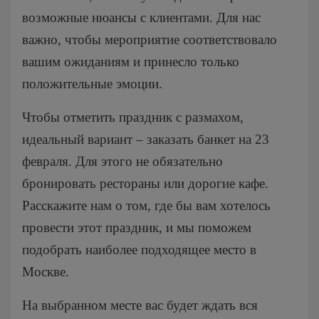
На 15 человек
возможные нюансы с клиентами. Для нас
На 25 человек
На новый год
важно, чтобы мероприятие соответствовало
На 60 человек
На 23 февраля
вашим ожиданиям и принесло только
На 8 марта
положительные эмоции.
На выпускной
Ритуальный кейтеринг
Чтобы отметить праздник с размахом,
На съемки
идеальный вариант – заказать банкет на 23
Балашиха
февраля. Для этого не обязательно
Внуково
бронировать рестораны или дорогие кафе.
Долгопрудный
Расскажите нам о том, где бы вам хотелось
Железнодорожный
провести этот праздник, и мы поможем
Жуковский
подобрать наиболее подходящее место в
Красногорск
Москве.
Королев
На выбранном месте вас будет ждать вся
Люберцы