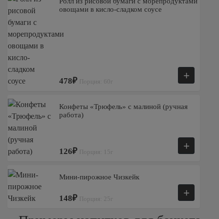
Ролл из рисовой бумаги с морепродуктами
овощами в кисло-сладком соусе
+
478₽
Порция: 60г
Конфеты «Трюфель» с малиной (ручная
работа)
+
126₽
Порция: 15г
Мини-пирожное Чизкейк
+
148₽
Порция: 25г