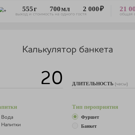
555
700
2 000
21 0
выход и стоимость на одного гостя
общая 
Калькулятор банкета
ДЛИТЕЛЬНОСТЬ
(часы)
апитки
Тип пероприятия
Фуршет
Вода
Напитки
Банкет