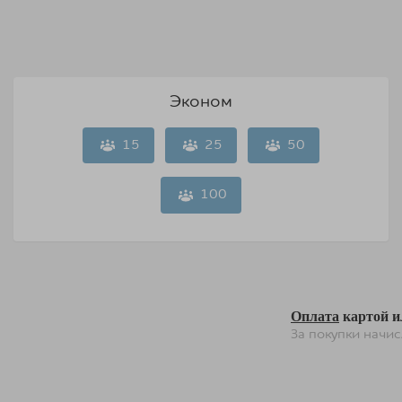
Эконом
15
25
50
100
Оплата
картой 
За покупки начи