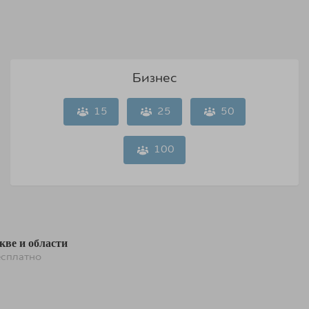
Бизнес
15
25
50
100
кве и области
сплатно