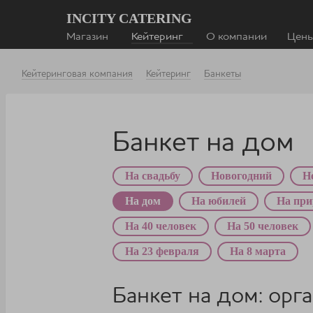
INCITY CATERING
Магазин
Кейтеринг
О компании
Цен
Кейтеринговая компания
Кейтеринг
Банкеты
Банкет на дом
На свадьбу
Новогодний
Н
На дом
На юбилей
На при
На 40 человек
На 50 человек
На 23 февраля
На 8 марта
Банкет на дом: ор