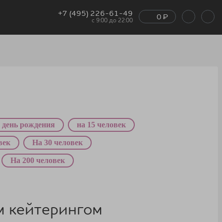
+7 (495) 226-61-49
0
₽
с 9:00 до 22:00
 день рождения
на 15 человек
век
На 30 человек
На 200 человек
м кейтерингом