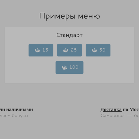
Примеры меню
Спецпредложение!
Дарим конфеты ручной работы
Стандарт
при заказе от 10000Р
15
25
50
ХОЧУ
100
или наличными
Доставка
по Мос
сляем бонусы
Самовывоз — бе