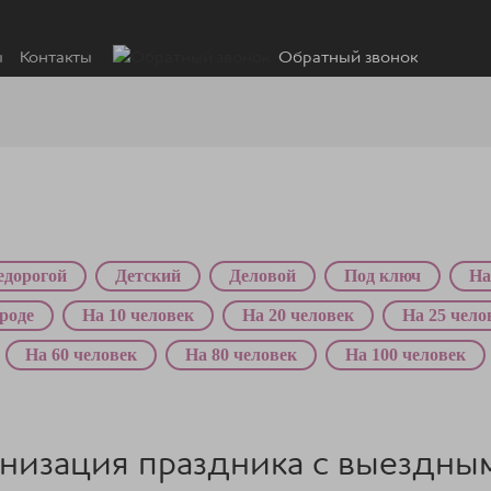
ы
Контакты
Обратный звонок
едорогой
Детский
Деловой
Под ключ
На
роде
На 10 человек
На 20 человек
На 25 чело
На 60 человек
На 80 человек
На 100 человек
ганизация праздника с выездны